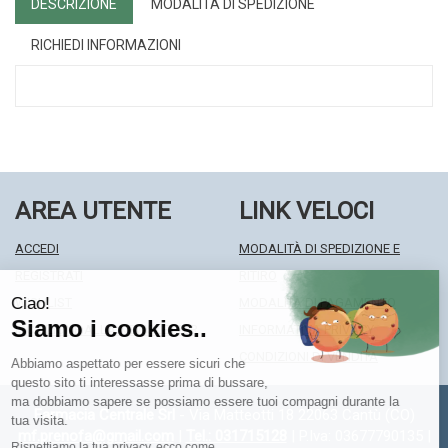
DESCRIZIONE
MODALITÀ DI SPEDIZIONE
RICHIEDI INFORMAZIONI
AREA UTENTE
LINK VELOCI
ACCEDI
MODALITÀ DI SPEDIZIONE E
REGISTRATI
RITIRO
WISHLIST
MODALITÀ DI PAGAMENTO
ISCRIZIONE ALLA NEWSLETTER
INFORMATIVA PRIVACY
CONDIZIONI DI VENDITA
Farmacia Centrale Srl
- Via Matteotti 18 22063 Cantù (CO)
mf.prenofa@gmail.com
|
Tel.: 031715128
| P.Iva: 03677790135 |