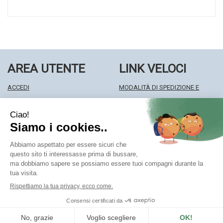
AREA UTENTE
LINK VELOCI
ACCEDI
MODALITÀ DI SPEDIZIONE E
REGISTRATI
RITIRO
WISHLIST
MODALITÀ DI PAGAMENTO
ISCRIZIONE ALLA NEWSLETTER
INFORMATIVA PRIVACY
CONDIZIONI DI VENDITA
Farmacia Centrale Srl
- Via Matteotti 18 22063 Cantù (CO)
mf.prenofa@gmail.com
|
Tel.: 031715128
| P.Iva: 03677790135 |
Numero R.E.A.: CO327309
Powered by
Prenofa
Web Design
Fulcri srl