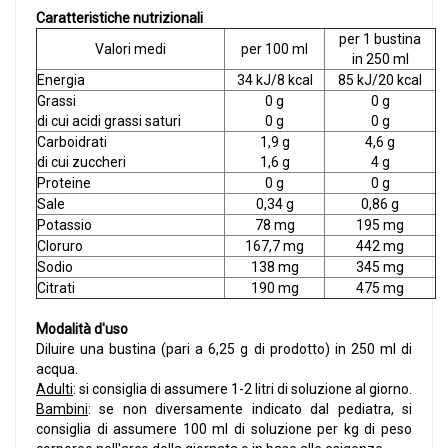
Caratteristiche nutrizionali
per 1 bustina
Valori medi
per 100 ml
in 250 ml
Energia
34 kJ/8 kcal
85 kJ/20 kcal
Grassi
0 g
0 g
di cui acidi grassi saturi
0 g
0 g
Carboidrati
1,9 g
4,6 g
di cui zuccheri
1,6 g
4 g
Proteine
0 g
0 g
Sale
0,34 g
0,86 g
Potassio
78 mg
195 mg
Cloruro
167,7 mg
442 mg
Sodio
138 mg
345 mg
Citrati
190 mg
475 mg
Modalità d'uso
Diluire una bustina (pari a 6,25 g di prodotto) in 250 ml di
acqua.
Adulti
: si consiglia di assumere 1-2 litri di soluzione al giorno.
Bambini
: se non diversamente indicato dal pediatra, si
consiglia di assumere 100 ml di soluzione per kg di peso