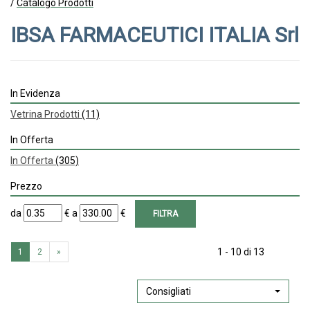
/
Catalogo Prodotti
IBSA FARMACEUTICI ITALIA Srl
In Evidenza
Vetrina Prodotti
(11)
In Offerta
In Offerta
(305)
Prezzo
filtra
filtra
da
€
a
€
da
a
1 - 10 di 13
1
2
»
Consigliati