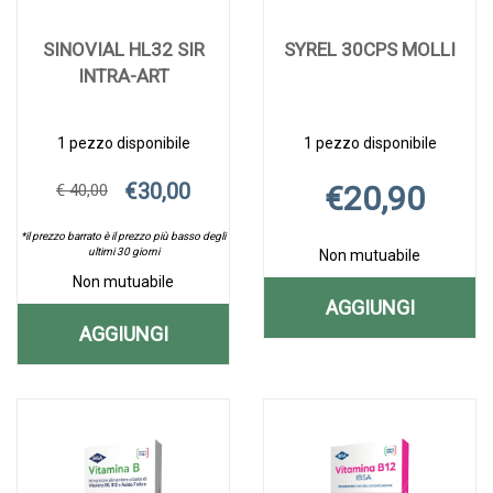
SINOVIAL HL32 SIR
SYREL 30CPS MOLLI
INTRA-ART
1 pezzo disponibile
1 pezzo disponibile
€30,00
€20,90
€ 40,00
*il prezzo barrato è il prezzo più basso degli
ultimi 30 giorni
Non mutuabile
Non mutuabile
AGGIUNGI
AGGIUNGI
AGGIUNGI S
Aggiungi SYREL
Informazioni
AGGIUNGI SINOVIAL
30CPS
30CPS
su SYREL
Aggiungi SINOVIAL
Informazioni
HL32
MOLLI AL
MOLLI alla
30CPS
HL32
su SINOVIAL
wishlist
MOLLI
SIR
SIR
HL32
CARRELLO
INTRA-
SIR
INTRA-
ART alla
INTRA-
ART AL
wishlist
ART