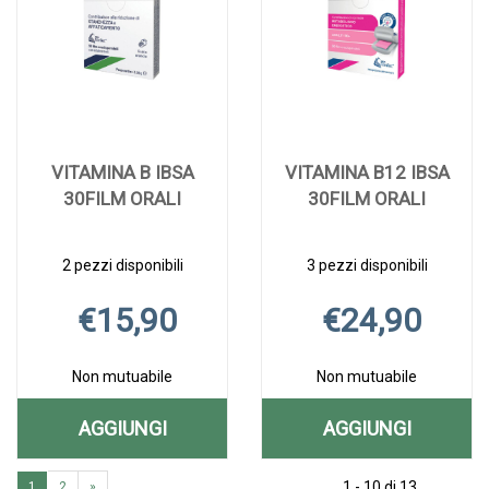
CARRELLO
VITAMINA B IBSA
VITAMINA B12 IBSA
30FILM ORALI
30FILM ORALI
2 pezzi disponibili
3 pezzi disponibili
€15,90
€24,90
Non mutuabile
Non mutuabile
AGGIUNGI
AGGIUNGI
AGGIUNGI VITAMINA
AGGIUNGI V
Aggiungi VITAMINA
Informazioni
Aggiungi VITAMI
Informazioni
B
B12
1 - 10 di 13
1
2
»