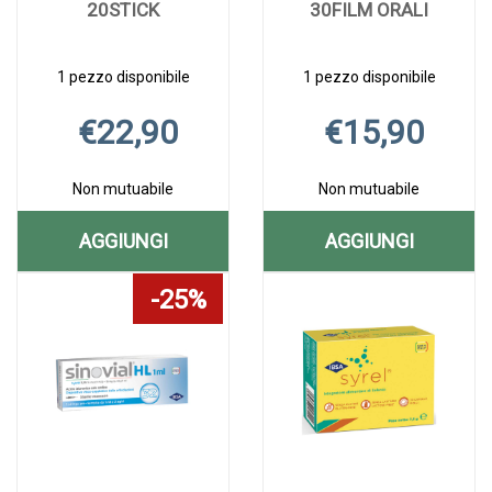
20STICK
30FILM ORALI
1 pezzo disponibile
1 pezzo disponibile
€22,90
€15,90
Non mutuabile
Non mutuabile
AGGIUNGI
AGGIUNGI
AGGIUNGI KAROS
AGGIUNGI M
Aggiungi KAROS
Informazioni
Aggiungi MELAT
Informazioni
25%
REFLUSSO
IBSA
REFLUSSO
su KAROS
IBSA
su MELATONINA
20STICK AL
30FILM
20STICK alla
REFLUSSO
30FILM
IBSA
wishlist
20STICK
ORALI alla
30FILM
CARRELLO
ORALI AL
wishlist
ORALI
CARRELLO