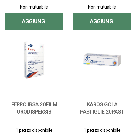
Non mutuabile
Non mutuabile
AGGIUNGI
AGGIUNGI
AGGIUNGI CERULISINA
AGGIUNGI C
Aggiungi CERULISINA
Informazioni
Aggiungi COLESI
Informazioni
FAST
SOFT
FAST
su CERULISINA
SOFT
su COLESIA
ADULTI
GEL
ADULTI
FAST
GEL
SOFT
BAMBINI alla
ADULTI
30CPS
GEL
BAMBINI AL
30CPS
wishlist
BAMBINI
MOLLI alla
30CPS
CARRELLO
MOLLI AL
wishlist
MOLLI
CARRELLO
FERRO IBSA 20FILM
KAROS GOLA
ORODISPERSIB
PASTIGLIE 20PAST
1 pezzo disponibile
1 pezzo disponibile