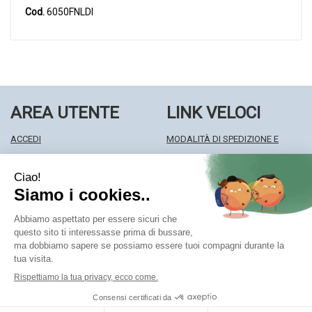
Cod.
6050FNLDI
AREA UTENTE
LINK VELOCI
ACCEDI
MODALITÀ DI SPEDIZIONE E
REGISTRATI
RITIRO
WISHLIST
MODALITÀ DI PAGAMENTO
ISCRIZIONE ALLA NEWSLETTER
INFORMATIVA PRIVACY
CONDIZIONI DI VENDITA
Farmacia Centrale Srl
- Via Matteotti 18 22063 Cantù (CO)
mf.prenofa@gmail.com
|
Tel.: 031715128
| P.Iva: 03677790135 |
Numero R.E.A.: CO327309