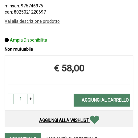
minsan: 975746975
ean: 8025021220697
Vai alla descrizione prodotto
Ampia Disponibilita
Non mutuabile
€ 58,00
Prezzo
-
+
AGGIUNGI AL CARRELLO
AGGIUNGI ALLA WISHLIST