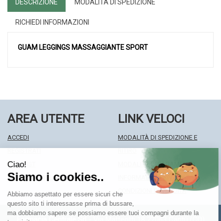
DESCRIZIONE
MODALITÀ DI SPEDIZIONE
RICHIEDI INFORMAZIONI
GUAM LEGGINGS MASSAGGIANTE SPORT
AREA UTENTE
LINK VELOCI
ACCEDI
MODALITÀ DI SPEDIZIONE E
REGISTRATI
RITIRO
WISHLIST
MODALITÀ DI PAGAMENTO
ISCRIZIONE ALLA NEWSLETTER
INFORMATIVA PRIVACY
CONDIZIONI DI VENDITA
Farmacia Centrale Srl
- Via Matteotti 18 22063 Cantù (CO)