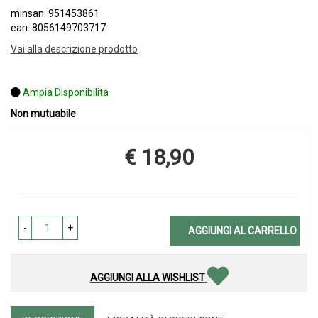
minsan: 951453861
ean: 8056149703717
Vai alla descrizione prodotto
Ampia Disponibilita
Non mutuabile
€ 18,90
Prezzo
-
+
AGGIUNGI AL CARRELLO
AGGIUNGI ALLA WISHLIST