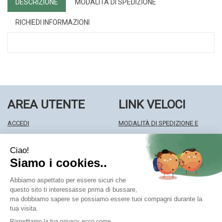
DESCRIZIONE
MODALITÀ DI SPEDIZIONE
RICHIEDI INFORMAZIONI
AREA UTENTE
LINK VELOCI
ACCEDI
MODALITÀ DI SPEDIZIONE E
REGISTRATI
RITIRO
WISHLIST
MODALITÀ DI PAGAMENTO
ISCRIZIONE ALLA NEWSLETTER
INFORMATIVA PRIVACY
CONDIZIONI DI VENDITA
Farmacia Centrale Srl
- Via Matteotti 18 22063 Cantù (CO)
mf.prenofa@gmail.com
|
Tel.: 031715128
| P.Iva: 03677790135 |