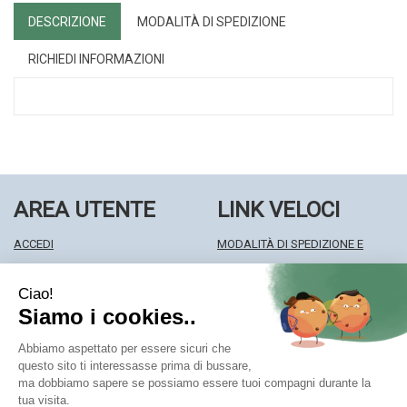
DESCRIZIONE
MODALITÀ DI SPEDIZIONE
RICHIEDI INFORMAZIONI
AREA UTENTE
LINK VELOCI
ACCEDI
MODALITÀ DI SPEDIZIONE E
REGISTRATI
RITIRO
WISHLIST
MODALITÀ DI PAGAMENTO
ISCRIZIONE ALLA NEWSLETTER
INFORMATIVA PRIVACY
CONDIZIONI DI VENDITA
Farmacia Centrale Srl
- Via Matteotti 18 22063 Cantù (CO)