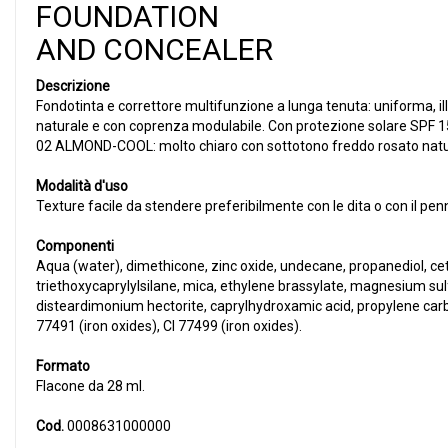
FOUNDATION
AND CONCEALER
Descrizione
Fondotinta e correttore multifunzione a lunga tenuta: uniforma, ill
naturale e con coprenza modulabile. Con protezione solare SPF 15 
02 ALMOND-COOL: molto chiaro con sottotono freddo rosato natural
Modalità d'uso
Texture facile da stendere preferibilmente con le dita o con il pen
Componenti
Aqua (water), dimethicone, zinc oxide, undecane, propanediol, ce
triethoxycaprylylsilane, mica, ethylene brassylate, magnesium s
disteardimonium hectorite, caprylhydroxamic acid, propylene carbon
77491 (iron oxides), CI 77499 (iron oxides).
Formato
Flacone da 28 ml.
Cod.
0008631000000