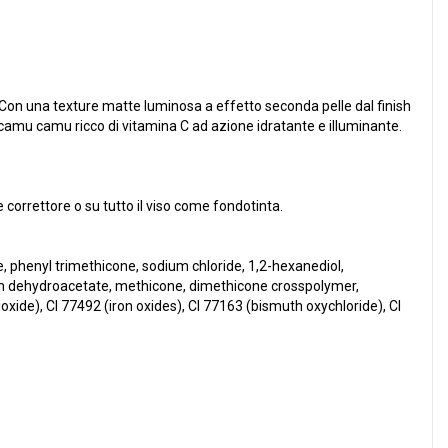
. Con una texture matte luminosa a effetto seconda pelle dal finish
camu camu ricco di vitamina C ad azione idratante e illuminante.
 correttore o su tutto il viso come fondotinta.
 phenyl trimethicone, sodium chloride, 1,2-hexanediol,
ium dehydroacetate, methicone, dimethicone crosspolymer,
xide), CI 77492 (iron oxides), CI 77163 (bismuth oxychloride), CI