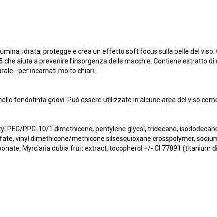
umina, idrata, protegge e crea un effetto soft focus sulla pelle del viso
che aiuta a prevenire l’insorgenza delle macchie. Contiene estratto di 
e - per incarnati molto chiari.
nello fondotinta goovi. Può essere utilizzato in alcune aree del viso come
tyl PEG/PPG-10/1 dimethicone, pentylene glycol, tridecane, isododecane,
ulfate, vinyl dimethicone/methicone silsesquioxane crosspolymer, sod
ate, Myrciaria dubia fruit extract, tocopherol +/- CI 77891 (titanium dio