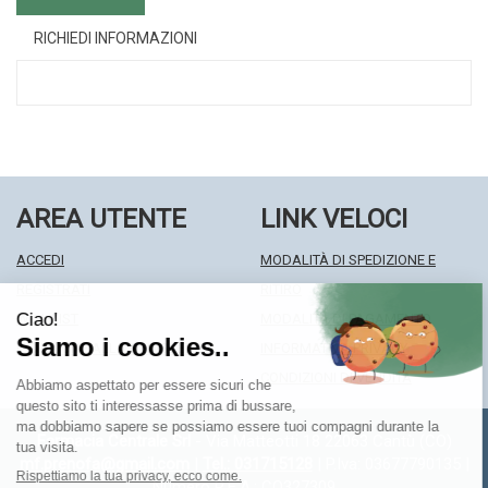
RICHIEDI INFORMAZIONI
AREA UTENTE
LINK VELOCI
ACCEDI
MODALITÀ DI SPEDIZIONE E
REGISTRATI
RITIRO
WISHLIST
MODALITÀ DI PAGAMENTO
ISCRIZIONE ALLA NEWSLETTER
INFORMATIVA PRIVACY
CONDIZIONI DI VENDITA
Farmacia Centrale Srl
- Via Matteotti 18 22063 Cantù (CO)
mf.prenofa@gmail.com
|
Tel.: 031715128
| P.Iva: 03677790135 |
Numero R.E.A.: CO327309