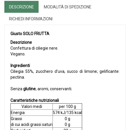
DESCRIZIONE
MODALITÀ DI SPEDIZIONE
RICHIEDI INFORMAZIONI
Giusto SOLO FRUTTA
Descrizione
Confettura di ciliegie nere.
Vegano.
Ingredienti
Ciliegia 55%, zucchero d'uva, succo di limone; gelificante:
pectina.
Senza
glutine
, aromi, conservanti.
Caratteristiche nutrizionali
Valori medi
per 100 g
Energia
574 kJ/135 kcal
Grassi
0 g
di cui acidi grassi saturi
0 g