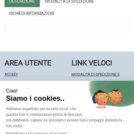
DESCRIZIONE
MODALITÀ DI SPEDIZIONE
RICHIEDI INFORMAZIONI
AREA UTENTE
LINK VELOCI
ACCEDI
MODALITÀ DI SPEDIZIONE E
REGISTRATI
RITIRO
WISHLIST
MODALITÀ DI PAGAMENTO
ISCRIZIONE ALLA NEWSLETTER
INFORMATIVA PRIVACY
CONDIZIONI DI VENDITA
Farmacia Centrale Srl
- Via Matteotti 18 22063 Cantù (CO)
mf.prenofa@gmail.com
|
Tel.: 031715128
| P.Iva: 03677790135 |