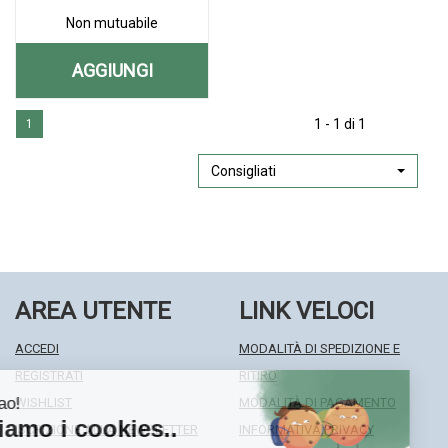
Non mutuabile
AGGIUNGI
AGGIUNGI LIPIDRED
Aggiungi LIPIDRED
Informazioni
FORTE
1 - 1 di 1
1
FORTE
su LIPIDRED
28CPR AL
28CPR alla
FORTE
wishlist
28CPR
Consigliati
CARRELLO
AREA UTENTE
LINK VELOCI
ACCEDI
MODALITÀ DI SPEDIZIONE E
REGISTRATI
RITIRO
WISHLIST
MODALITÀ DI PAGAMENTO
ISCRIZIONE ALLA NEWSLETTER
INFORMATIVA PRIVACY