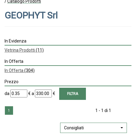
/
Catalogo Prodotti
GEOPHYT Srl
In Evidenza
Vetrina Prodotti
(11)
In Offerta
In Offerta
(304)
Prezzo
filtra
filtra
da
€
a
€
da
a
1 - 1 di 1
1
Consigliati