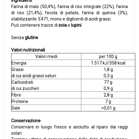
Ingredienti
Farina di mais (50,4%), farina di riso integrale (22%), farina
di riso (21,4%), fecola di patate, farina di quinoa (3%);
stabilizzante: E471, mono e diglicerdi di acidi grassi.
Può contenere tracce di
soia
e
lupini
.
Senza
glutine
.
Valori nutrizionali
Valori medi
per 100 g
Energia
1.517 kJ/358 kcal
Grassi
1,8 g
di cui acidi grassi saturi
0,3 g
Carboidrati
77 g
di cui zuccheri
0,9 g
Fibre
2,8 g
Proteine
7 g
Sale
<0,01 g
Conservazione
Conservare in luogo fresco e asciutto al riparo dai raggi
solari.