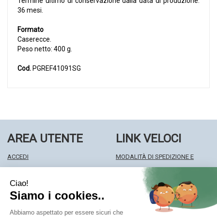
Termine ultimo di conservazione dalla data di produzione:
36 mesi.
Formato
Caserecce.
Peso netto: 400 g.
Cod.
PGREF41091SG
AREA UTENTE
LINK VELOCI
ACCEDI
MODALITÀ DI SPEDIZIONE E
REGISTRATI
RITIRO
WISHLIST
MODALITÀ DI PAGAMENTO
ISCRIZIONE ALLA NEWSLETTER
INFORMATIVA PRIVACY
CONDIZIONI DI VENDITA