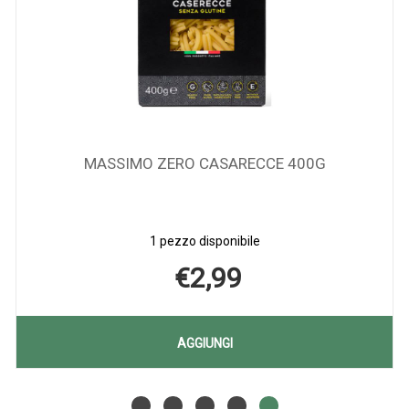
MASSIMO ZERO CASARECCE 400G
1 pezzo disponibile
€2,99
AGGIUNGI MASSIM
AGGIUNGI
ZERO
Aggiungi MASSIMO
Informazioni
CASARECCE
ZERO
su MASSIMO