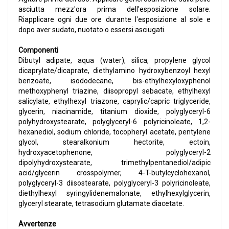
asciutta mezz'ora prima dell'esposizione solare.
Riapplicare ogni due ore durante l'esposizione al sole e
dopo aver sudato, nuotato o essersi asciugati.
Componenti
Dibutyl adipate, aqua (water), silica, propylene glycol
dicaprylate/dicaprate, diethylamino hydroxybenzoyl hexyl
benzoate, isododecane, bis-ethylhexyloxyphenol
methoxyphenyl triazine, diisopropyl sebacate, ethylhexyl
salicylate, ethylhexyl triazone, caprylic/capric triglyceride,
glycerin, niacinamide, titanium dioxide, polyglyceryl-6
polyhydroxystearate, polyglyceryl-6 polyricinoleate, 1,2-
hexanediol, sodium chloride, tocopheryl acetate, pentylene
glycol, stearalkonium hectorite, ectoin,
hydroxyacetophenone, polyglyceryl-2
dipolyhydroxystearate, trimethylpentanediol/adipic
acid/glycerin crosspolymer, 4-T-butylcyclohexanol,
polyglyceryl-3 diisostearate, polyglyceryl-3 polyricinoleate,
diethylhexyl syringylidenemalonate, ethylhexylglycerin,
glyceryl stearate, tetrasodium glutamate diacetate.
Avvertenze