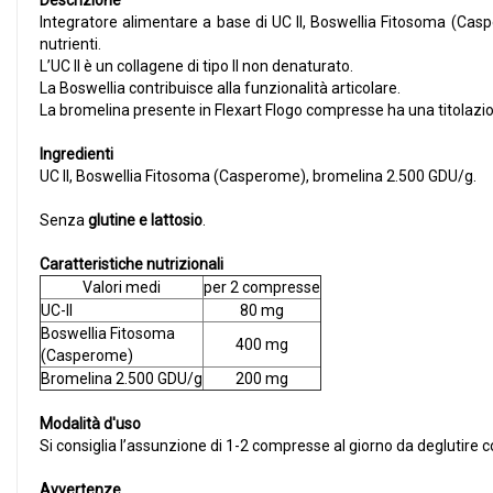
Descrizione
Integratore alimentare a base di UC II, Boswellia Fitosoma (Caspe
nutrienti.
L’UC II è un collagene di tipo II non denaturato.
La Boswellia contribuisce alla funzionalità articolare.
La bromelina presente in Flexart Flogo compresse ha una titolazi
Ingredienti
UC II, Boswellia Fitosoma (Casperome), bromelina 2.500 GDU/g.
Senza
glutine e lattosio
.
Caratteristiche nutrizionali
Valori medi
per 2 compresse
UC-II
80 mg
Boswellia Fitosoma
400 mg
(Casperome)
Bromelina 2.500 GDU/g
200 mg
Modalità d'uso
Si consiglia l’assunzione di 1-2 compresse al giorno da deglutire 
Avvertenze