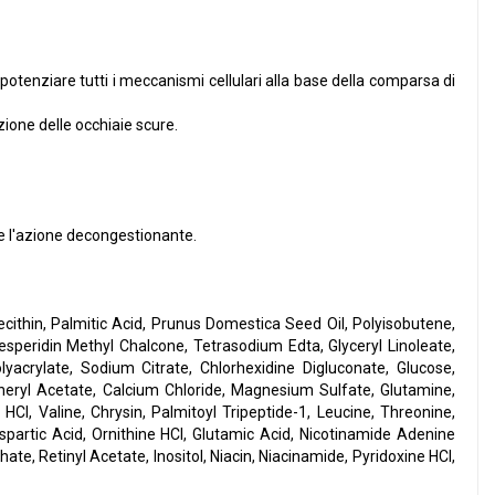
tenziare tutti i meccanismi cellulari alla base della comparsa di
zione delle occhiaie scure.
e l'azione decongestionante.
ecithin, Palmitic Acid, Prunus Domestica Seed Oil, Polyisobutene,
speridin Methyl Chalcone, Tetrasodium Edta, Glyceryl Linoleate,
crylate, Sodium Citrate, Chlorhexidine Digluconate, Glucose,
heryl Acetate, Calcium Chloride, Magnesium Sulfate, Glutamine,
Cl, Valine, Chrysin, Palmitoyl Tripeptide-1, Leucine, Threonine,
spartic Acid, Ornithine HCl, Glutamic Acid, Nicotinamide Adenine
e, Retinyl Acetate, Inositol, Niacin, Niacinamide, Pyridoxine HCl,