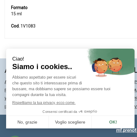
Formato
15 ml
Cod.
1V1083
AREA UTENTE
LINK VE
ACCEDI
MODALITÀ DI SP
REGISTRATI
MODALITÀ DI 
WISHLIST
INFORMATIVA P
ISCRIZIONE ALLA NEWSLETTER
CONDIZIONI DI 
mf.preno