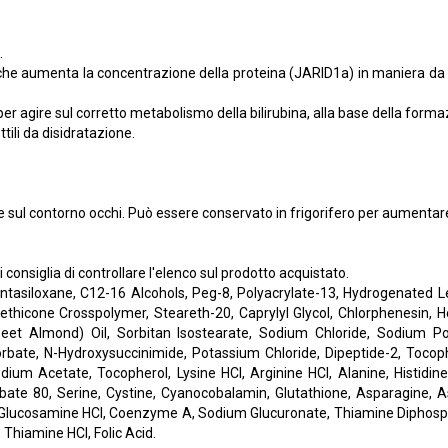
.
he aumenta la concentrazione della proteina (JARID1a) in maniera da po
er agire sul corretto metabolismo della bilirubina, alla base della forma
ttili da disidratazione.
sul contorno occhi. Può essere conservato in frigorifero per aumentar
consiglia di controllare l'elenco sul prodotto acquistato.
pentasiloxane, C12-16 Alcohols, Peg-8, Polyacrylate-13, Hydrogenated L
thicone Crosspolymer, Steareth-20, Caprylyl Glycol, Chlorphenesin, He
t Almond) Oil, Sorbitan Isostearate, Sodium Chloride, Sodium Polya
rbate, N-Hydroxysuccinimide, Potassium Chloride, Dipeptide-2, Tocop
um Acetate, Tocopherol, Lysine HCl, Arginine HCl, Alanine, Histidine H
orbate 80, Serine, Cystine, Cyanocobalamin, Glutathione, Asparagine, A
e, Glucosamine HCl, Coenzyme A, Sodium Glucuronate, Thiamine Diphosphat
Thiamine HCl, Folic Acid.