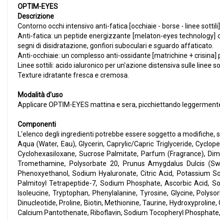
OPTIM-EYES
Descrizione
Contorno occhi intensivo anti-fatica [occhiaie - borse - linee sottili]
Anti-fatica: un peptide energizzante [melaton-eyes technology] c
segni di disidratazione, gonfiori suboculari e sguardo affaticato.
Anti-occhiaie: un complesso anti-ossidante [matrichine + crisina] p
Linee sottili: acido ialuronico per un'azione distensiva sulle linee so
Texture idratante fresca e cremosa.
Modalità d'uso
Applicare OPTIM-EYES mattina e sera, picchiettando leggermente 
Componenti
L'elenco degli ingredienti potrebbe essere soggetto a modifiche, si 
Aqua (Water, Eau), Glycerin, Caprylic/Capric Triglyceride, Cyclo
Cyclohexasiloxane, Sucrose Palmitate, Parfum (Fragrance), Dime
Tromethamine, Polysorbate 20, Prunus Amygdalus Dulcis (Swee
Phenoxyethanol, Sodium Hyaluronate, Citric Acid, Potassium So
Palmitoyl Tetrapeptide-7, Sodium Phosphate, Ascorbic Acid, Sodi
Isoleucine, Tryptophan, Phenylalanine, Tyrosine, Glycine, Polys
Dinucleotide, Proline, Biotin, Methionine, Taurine, Hydroxyprolin
Calcium Pantothenate, Riboflavin, Sodium Tocopheryl Phosphate, 