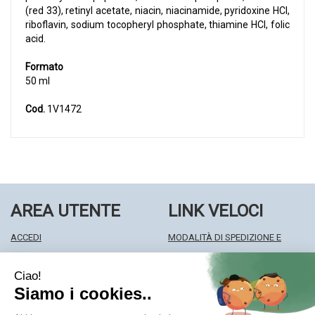
(red 33), retinyl acetate, niacin, niacinamide, pyridoxine HCl,
riboflavin, sodium tocopheryl phosphate, thiamine HCl, folic
acid.
Formato
50 ml
Cod.
1V1472
AREA UTENTE
LINK VELOCI
ACCEDI
MODALITÀ DI SPEDIZIONE E
REGISTRATI
RITIRO
WISHLIST
MODALITÀ DI PAGAMENTO
ISCRIZIONE ALLA NEWSLETTER
INFORMATIVA PRIVACY
CONDIZIONI DI VENDITA