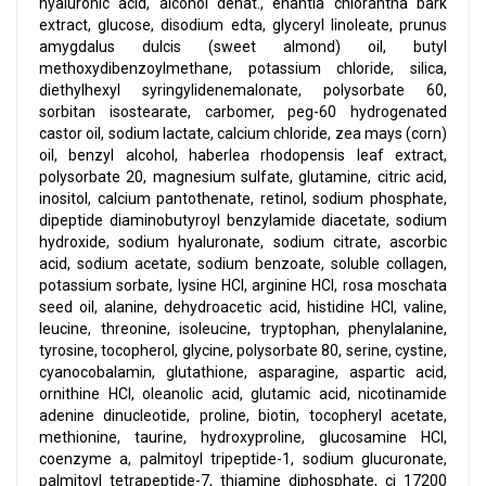
hyaluronic acid, alcohol denat., enantia chlorantha bark
extract, glucose, disodium edta, glyceryl linoleate, prunus
amygdalus dulcis (sweet almond) oil, butyl
methoxydibenzoylmethane, potassium chloride, silica,
diethylhexyl syringylidenemalonate, polysorbate 60,
sorbitan isostearate, carbomer, peg-60 hydrogenated
castor oil, sodium lactate, calcium chloride, zea mays (corn)
oil, benzyl alcohol, haberlea rhodopensis leaf extract,
polysorbate 20, magnesium sulfate, glutamine, citric acid,
inositol, calcium pantothenate, retinol, sodium phosphate,
dipeptide diaminobutyroyl benzylamide diacetate, sodium
hydroxide, sodium hyaluronate, sodium citrate, ascorbic
acid, sodium acetate, sodium benzoate, soluble collagen,
potassium sorbate, lysine HCl, arginine HCl, rosa moschata
seed oil, alanine, dehydroacetic acid, histidine HCl, valine,
leucine, threonine, isoleucine, tryptophan, phenylalanine,
tyrosine, tocopherol, glycine, polysorbate 80, serine, cystine,
cyanocobalamin, glutathione, asparagine, aspartic acid,
ornithine HCl, oleanolic acid, glutamic acid, nicotinamide
adenine dinucleotide, proline, biotin, tocopheryl acetate,
methionine, taurine, hydroxyproline, glucosamine HCl,
coenzyme a, palmitoyl tripeptide-1, sodium glucuronate,
palmitoyl tetrapeptide-7, thiamine diphosphate, ci 17200