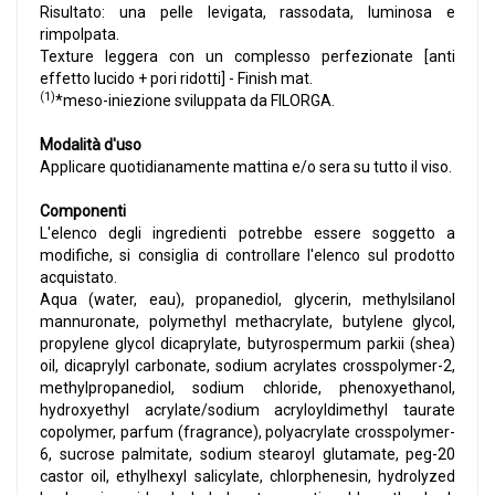
Risultato: una pelle levigata, rassodata, luminosa e
rimpolpata.
Texture leggera con un complesso perfezionate [anti
effetto lucido + pori ridotti] - Finish mat.
(1)
*meso-iniezione sviluppata da FILORGA.
Modalità d'uso
Applicare quotidianamente mattina e/o sera su tutto il viso.
Componenti
L'elenco degli ingredienti potrebbe essere soggetto a
modifiche, si consiglia di controllare l'elenco sul prodotto
acquistato.
Aqua (water, eau), propanediol, glycerin, methylsilanol
mannuronate, polymethyl methacrylate, butylene glycol,
propylene glycol dicaprylate, butyrospermum parkii (shea)
oil, dicaprylyl carbonate, sodium acrylates crosspolymer-2,
methylpropanediol, sodium chloride, phenoxyethanol,
hydroxyethyl acrylate/sodium acryloyldimethyl taurate
copolymer, parfum (fragrance), polyacrylate crosspolymer-
6, sucrose palmitate, sodium stearoyl glutamate, peg-20
castor oil, ethylhexyl salicylate, chlorphenesin, hydrolyzed