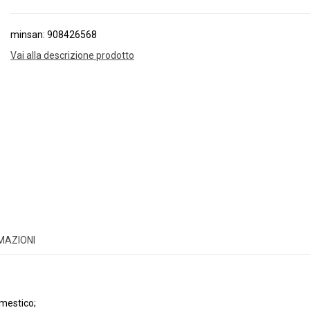
minsan: 908426568
Vai alla descrizione prodotto
RMAZIONI
omestico;