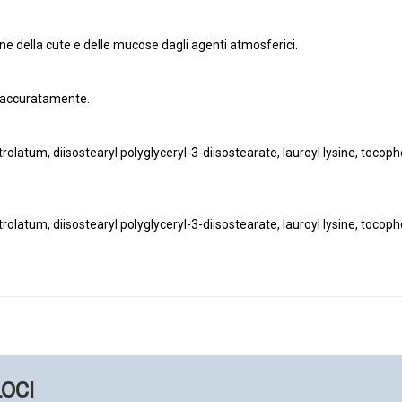
ne della cute e delle mucose dagli agenti atmosferici.
e accuratamente.
olatum, diisostearyl polyglyceryl-3-diisostearate, lauroyl lysine, tocophe
olatum, diisostearyl polyglyceryl-3-diisostearate, lauroyl lysine, tocophe
LOCI