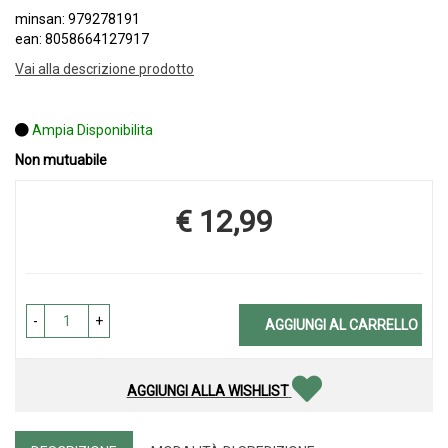
minsan: 979278191
ean: 8058664127917
Vai alla descrizione prodotto
Ampia Disponibilita
Non mutuabile
€ 12,99
Prezzo
-
+
AGGIUNGI AL CARRELLO
AGGIUNGI ALLA WISHLIST