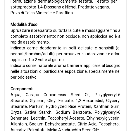
Formulazione dermatologicamente testata. Testato per il
sottoprodotto 1,4-Diossano e Nichel. Prodotto vegano.
Privo di Talco Minerale e Paraffina.
Modalità d'uso
Spruzzare il preparato su tutta la cute e massaggiare fino a
completo assorbimento: non occlude, non appiccica ed è a
rapido assorbimento.
Indicato come deodorante in pelli delicate e sensibili (di
neonati/bambini/adulti): per rimuovere sudorazione e odori
applicare 1 o 2 volte al giorno.
Indicato come naturale aroma barriera: applicare al bisogno
nelle situazioni di particolare esposizione, specialmente nel
periodo estivo.
Componenti
Aqua, Carapa Guaianensis Seed Oil, Polyglyceryl-6
Stearate, Glycerin, Oleyl Erucate, 1,2-Hexanediol, Glyceryl
Stearate, Parfum, Hydrolyzed Rice Protein, Xanthan Gum,
Oryza Sativa Starch, Sodium Benzoate, Polyglyceryl-6
Behenate, Lecithin, Tocopheryl Acetate, Ethylhexylglycerin,
Allantoin, Sodium Dehydroacetate, Citric Acid, Tocopherol,
Ascorbyl Palmitate, Melia Azadirachta Seed Oil*.