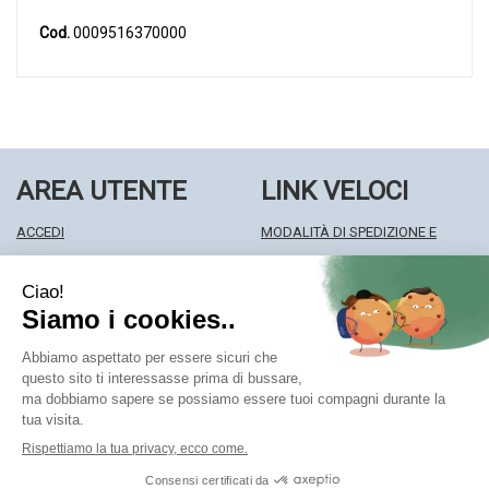
Cod.
0009516370000
AREA UTENTE
LINK VELOCI
ACCEDI
MODALITÀ DI SPEDIZIONE E
REGISTRATI
RITIRO
WISHLIST
MODALITÀ DI PAGAMENTO
ISCRIZIONE ALLA NEWSLETTER
INFORMATIVA PRIVACY
CONDIZIONI DI VENDITA
Farmacia Centrale Srl
- Via Matteotti 18 22063 Cantù (CO)
mf.prenofa@gmail.com
|
Tel.: 031715128
| P.Iva: 03677790135 |
Numero R.E.A.: CO327309