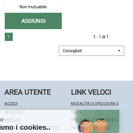
Non mutuabile
AGGIUNGI
AGGIUNGI BIODERM
Aggiungi BIODERM
Informazioni
PASTA
1 - 1 di 1
1
PASTA
su BIODERM
BARRIERA
BARRIERA
PASTA
ZN300ML alla
BARRIERA
Consigliati
ZN300ML AL
wishlist
ZN300ML
CARRELLO
AREA UTENTE
LINK VELOCI
ACCEDI
MODALITÀ DI SPEDIZIONE E
REGISTRATI
RITIRO
WISHLIST
MODALITÀ DI PAGAMENTO
ISCRIZIONE ALLA NEWSLETTER
INFORMATIVA PRIVACY