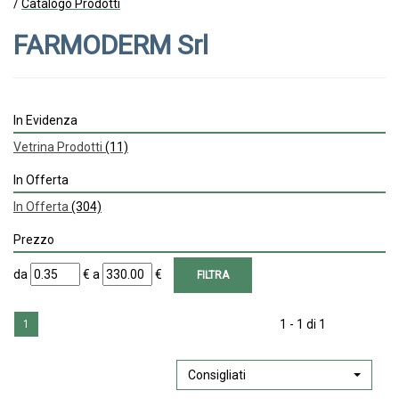
/
Catalogo Prodotti
FARMODERM Srl
In Evidenza
Vetrina Prodotti
(11)
In Offerta
In Offerta
(304)
Prezzo
filtra
filtra
da
€
a
€
da
a
1 - 1 di 1
1
Consigliati