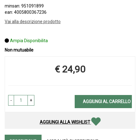
minsan: 951091899
ean: 4005800367236
Vai alla descrizione prodotto
Ampia Disponibilita
Non mutuabile
€ 24,90
Prezzo
-
+
AGGIUNGI AL CARRELLO
AGGIUNGI ALLA WISHLIST