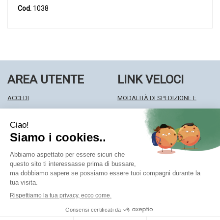
Cod.
1038
AREA UTENTE
LINK VELOCI
ACCEDI
MODALITÀ DI SPEDIZIONE E
REGISTRATI
RITIRO
WISHLIST
MODALITÀ DI PAGAMENTO
ISCRIZIONE ALLA NEWSLETTER
INFORMATIVA PRIVACY
CONDIZIONI DI VENDITA
Farmacia Centrale Srl
- Via Matteotti 18 22063 Cantù (CO)
mf.prenofa@gmail.com
|
Tel.: 031715128
| P.Iva: 03677790135 |
Numero R.E.A.: CO327309