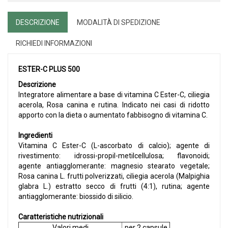
DESCRIZIONE
MODALITÀ DI SPEDIZIONE
RICHIEDI INFORMAZIONI
ESTER-C PLUS 500
Descrizione
Integratore alimentare a base di vitamina C Ester-C, ciliegia
acerola, Rosa canina e rutina. Indicato nei casi di ridotto
apporto con la dieta o aumentato fabbisogno di vitamina C.
Ingredienti
Vitamina C Ester-C (L-ascorbato di calcio); agente di
rivestimento: idrossi-propil-metilcellulosa; flavonoidi;
agente antiagglomerante: magnesio stearato vegetale;
Rosa canina L. frutti polverizzati, ciliegia acerola (Malpighia
glabra L.) estratto secco di frutti (4:1), rutina; agente
antiagglomerante: biossido di silicio.
Caratteristiche nutrizionali
Valori medi
per 2 capsule