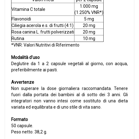
1.000 mg
Vitamina C totale
(1.250% VNR*)
Flavonoidi
5 mg
Ciliegia acerola e.s. di frutti (4:1)
20 mg
Rosa canina L. frutti polverizzati
20 mg
Rutina
10 mg
*VNR: Valori Nutritivi di Riferimento
Modalità d'uso
Deglutire da 1 a 2 capsule vegetali al giorno, con acqua,
preferibilmente ai pasti.
Avvertenze
Non superare la dose giornaliera raccomandata. Tenere
fuori dalla portata dei bambini al di sotto dei 3 anni. Gli
integratori non vanno intesi come sostituto di una dieta
variata ed equilibrata e di uno stile di vita sano.
Formato
50 capsule.
Peso netto: 38,2 g.