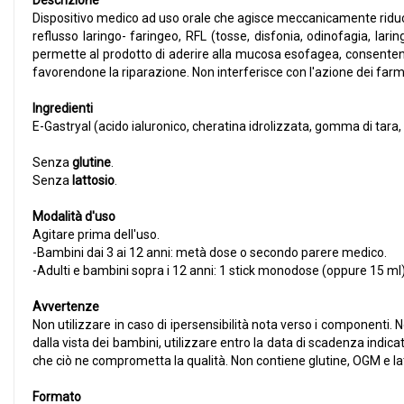
Descrizione
Dispositivo medico ad uso orale che agisce meccanicamente riducend
reflusso laringo- faringeo, RFL (tosse, disfonia, odinofagia, l
permette al prodotto di aderire alla mucosa esofagea, consentendo
favorendone la riparazione. Non interferisce con l'azione dei farma
Ingredienti
E-Gastryal (acido ialuronico, cheratina idrolizzata, gomma di tar
Senza
glutine
.
Senza
lattosio
.
Modalità d'uso
Agitare prima dell'uso.
-Bambini dai 3 ai 12 anni: metà dose o secondo parere medico.
-Adulti e bambini sopra i 12 anni: 1 stick monodose (oppure 15 ml)
Avvertenze
Non utilizzare in caso di ipersensibilità nota verso i componenti. 
dalla vista dei bambini, utilizzare entro la data di scadenza indica
che ciò ne comprometta la qualità. Non contiene glutine, OGM e la
Formato