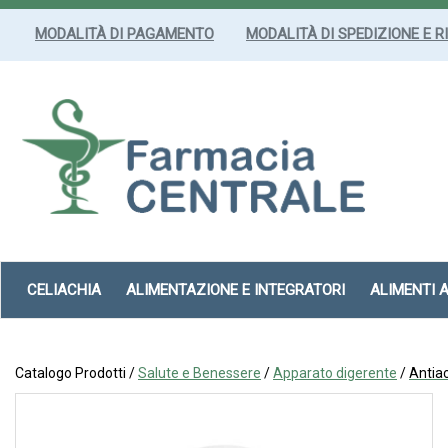
Passa
al
MODALITÀ DI PAGAMENTO
MODALITÀ DI SPEDIZIONE E R
contenuto
principale
Farmacia
Centrale
Srl
CELIACHIA
ALIMENTAZIONE E INTEGRATORI
ALIMENTI 
Catalogo Prodotti /
Salute e Benessere
/
Apparato digerente
/
Antiac