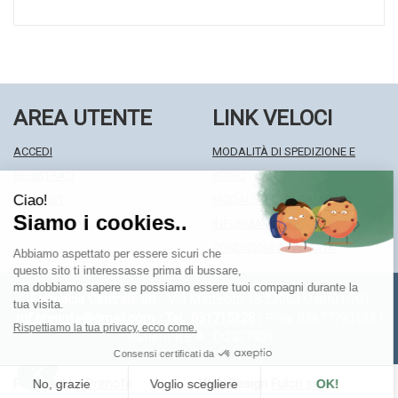
AREA UTENTE
LINK VELOCI
ACCEDI
MODALITÀ DI SPEDIZIONE E
REGISTRATI
RITIRO
WISHLIST
MODALITÀ DI PAGAMENTO
ISCRIZIONE ALLA NEWSLETTER
INFORMATIVA PRIVACY
CONDIZIONI DI VENDITA
Farmacia Centrale Srl
- Via Matteotti 18 22063 Cantù (CO)
mf.prenofa@gmail.com
|
Tel.: 031715128
| P.Iva: 03677790135 |
Numero R.E.A.: CO327309
Powered by
Prenofa
Web Design
Fulcri srl