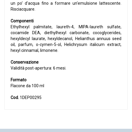
un po' d'acqua fino a formare un'emulsione lattescente.
Risciacquare.
Componenti
Ethylhexyl palmitate, laureth-4, MIPA-laureth sulfate,
cocamide DEA, diethylhexyl carbonate, cocoglycerides,
hexyldecyl laurate, hexyldecanol, Helianthus annuus seed
oil, parfum, o-cymen-5-ol, Helichrysum italicum extract,
hexyl cinnamal, limonene.
Conservazione
Validità post-apertura: 6 mesi.
Formato
Flacone da 100 ml
Cod.
1DEP00295