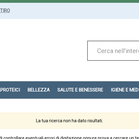
ITIRO
Cerca
Prodotto
APROTEICI
BELLEZZA
SALUTE E BENESSERE
IGIENE E ME
La tua ricerca non ha dato risultati.
di controllare eventuali errori di digitazione oppure prova a cercare un t