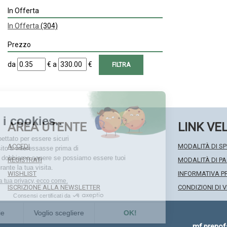
In Offerta
In Offerta
(304)
Prezzo
filtra
filtra
da
€
a
€
da
a
AREA UTENTE
LINK VE
ACCEDI
MODALITÀ DI SP
REGISTRATI
MODALITÀ DI 
WISHLIST
INFORMATIVA P
ISCRIZIONE ALLA NEWSLETTER
CONDIZIONI DI 
mf.preno