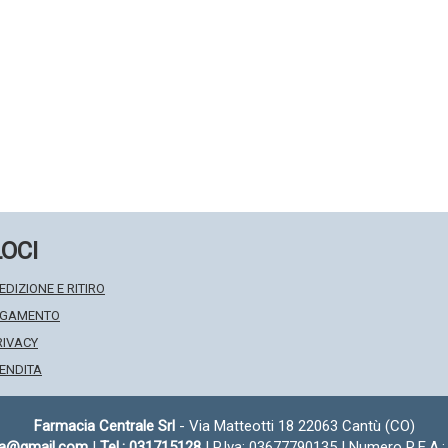
LOCI
EDIZIONE E RITIRO
PAGAMENTO
RIVACY
VENDITA
Farmacia Centrale Srl
- Via Matteotti 18 22063 Cantù (CO)
fa@gmail.com
|
Tel.: 031715128
| P.Iva: 03677790135 | Numero R.E.A.