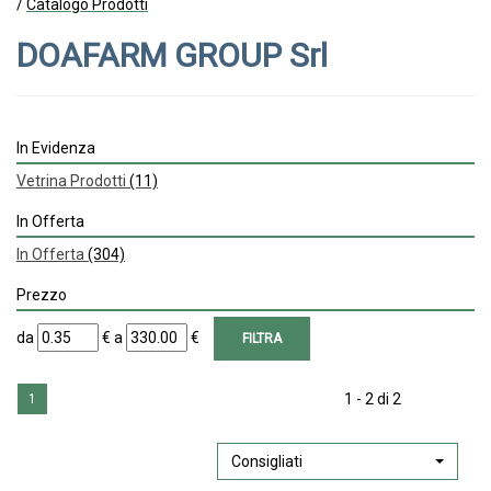
/
Catalogo Prodotti
DOAFARM GROUP Srl
In Evidenza
Vetrina Prodotti
(11)
In Offerta
In Offerta
(304)
Prezzo
filtra
filtra
da
€
a
€
da
a
1 - 2 di 2
1
Consigliati