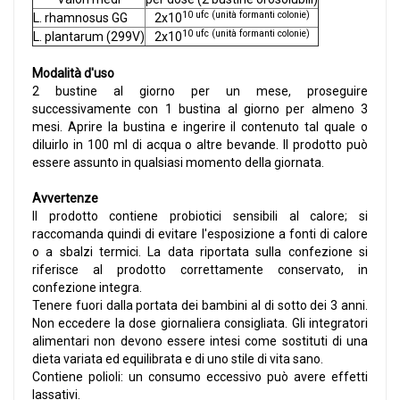
10 ufc (unità formanti colonie)
L. rhamnosus GG
2x10
10 ufc (unità formanti colonie)
L. plantarum (299V)
2x10
Modalità d'uso
2 bustine al giorno per un mese, proseguire
successivamente con 1 bustina al giorno per almeno 3
mesi. Aprire la bustina e ingerire il contenuto tal quale o
diluirlo in 100 ml di acqua o altre bevande. Il prodotto può
essere assunto in qualsiasi momento della giornata.
Avvertenze
Il prodotto contiene probiotici sensibili al calore; si
raccomanda quindi di evitare l'esposizione a fonti di calore
o a sbalzi termici. La data riportata sulla confezione si
riferisce al prodotto correttamente conservato, in
confezione integra.
Tenere fuori dalla portata dei bambini al di sotto dei 3 anni.
Non eccedere la dose giornaliera consigliata. Gli integratori
alimentari non devono essere intesi come sostituti di una
dieta variata ed equilibrata e di uno stile di vita sano.
Contiene polioli: un consumo eccessivo può avere effetti
lassativi.