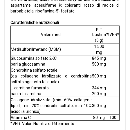
aspartame, acesulfame K; coloranti: rosso di radice di
barbabietola, riboflavina-5'-fosfato.
Caratteristiche nutrizionali
per
Valori medi
bustina
%VNR*
(5 g)
1.500
Metilsulfonilmetano (MSM)
mg
Glucosamina solfato 2KCl
845 mg
pari a glucosamina
500 mg
Condroitina solfato totale
(da collagene idrolizzato e condroitina
500 mg
solfato aggiunta tal quale)
L-carnitina fumarato
344 mg
pari a L-carnitina
200 mg
Collagene idrolizzato (min. 60% collagene
tipo II, min. 20% condroitin solfato, min. 10%
300 mg
acido ialuronico)
Vitamina C
80 mg
100
*VNR: Valori Nutritivi di Riferimento