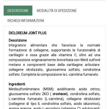
DESCRIZIONE
MODALITÀ DI SPEDIZIONE
RICHIEDI INFORMAZIONI
DICLOREUM JOINT PLUS
Descrizione
Integratore alimentare che favorisce la normale
formazione di collagene, supportando la funzionalità di
cartilagini e ossa grazie alla vitamina C, oltre ad una
composizione originariamente brevettata con Metil sulfonil
metano e componenti base della cartilagine articolare:
collagene idrolizzato, glucosamina solfato, condroitina
solfato. Completa la composizione la L-carnitina fumarato.
Ingredienti
Metilsulfonilmetano (MSM); acidificante: acido citrico;
glucosamina solfato 2KCl (
crostacei
), condroitina solfato,
L-carnitina fumarato (L-carnitina), collagene idrolizzato
(collagene di tipo II, condroitina solfato, acido ialuronico),
aroma arancia, acido L-ascorbico (vitamina C); edulcoranti: