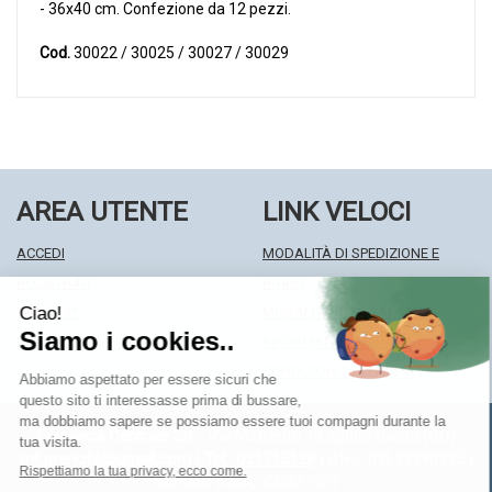
- 36x40 cm. Confezione da 12 pezzi.
Cod.
30022 / 30025 / 30027 / 30029
AREA UTENTE
LINK VELOCI
ACCEDI
MODALITÀ DI SPEDIZIONE E
REGISTRATI
RITIRO
WISHLIST
MODALITÀ DI PAGAMENTO
ISCRIZIONE ALLA NEWSLETTER
INFORMATIVA PRIVACY
CONDIZIONI DI VENDITA
Farmacia Centrale Srl
- Via Matteotti 18 22063 Cantù (CO)
mf.prenofa@gmail.com
|
Tel.: 031715128
| P.Iva: 03677790135 |
Numero R.E.A.: CO327309