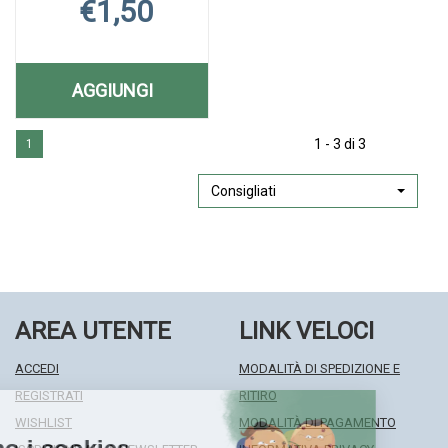
€1,50
AGGIUNGI
AGGIUNGI SNACK
Aggiungi SNACK
Informazioni
SALATO
1 - 3 di 3
1
SALATO
su SNACK
GUSTO
GUSTO
SALATO
ROSMARIN38G alla
GUSTO
Consigliati
ROSMARIN38G AL
wishlist
ROSMARIN38G
CARRELLO
AREA UTENTE
LINK VELOCI
ACCEDI
MODALITÀ DI SPEDIZIONE E
REGISTRATI
RITIRO
WISHLIST
MODALITÀ DI PAGAMENTO