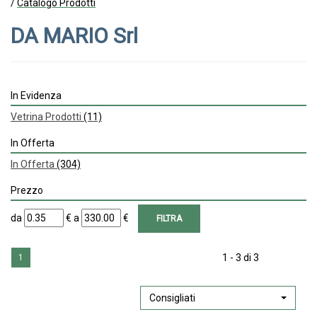
/
Catalogo Prodotti
DA MARIO Srl
In Evidenza
Vetrina Prodotti
(11)
In Offerta
In Offerta
(304)
Prezzo
filtra
filtra
da
€
a
€
da
a
1 - 3 di 3
1
Consigliati