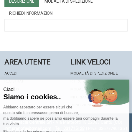
DESCRIZIONE
MODALITÀ DI SPEDIZIONE
RICHIEDI INFORMAZIONI
AREA UTENTE
LINK VELOCI
ACCEDI
MODALITÀ DI SPEDIZIONE E
REGISTRATI
RITIRO
WISHLIST
MODALITÀ DI PAGAMENTO
ISCRIZIONE ALLA NEWSLETTER
INFORMATIVA PRIVACY
CONDIZIONI DI VENDITA
Farmacia Centrale Srl
- Via Matteotti 18 22063 Cantù (CO)
mf.prenofa@gmail.com
|
Tel.: 031715128
| P.Iva: 03677790135 |