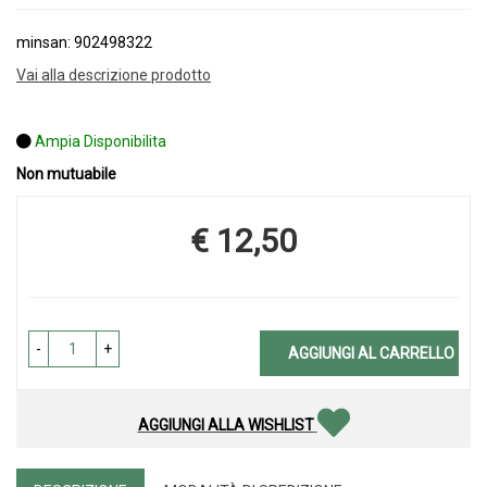
minsan: 902498322
Vai alla descrizione prodotto
Ampia Disponibilita
Non mutuabile
€ 12,50
Prezzo
-
+
AGGIUNGI AL CARRELLO
AGGIUNGI ALLA WISHLIST