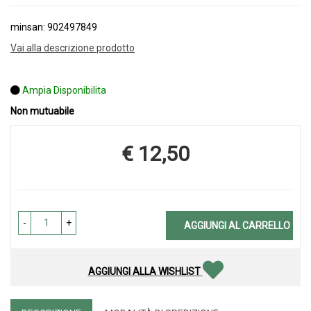
minsan: 902497849
Vai alla descrizione prodotto
Ampia Disponibilita
Non mutuabile
€ 12,50
Prezzo
-
+
AGGIUNGI AL CARRELLO
AGGIUNGI ALLA WISHLIST