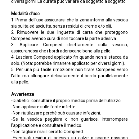
diversi giorni. La durata può variare da soggetto a soggetto.
Modalità d'uso
1. Prima dell'uso assicurarsi che la zona intorno alla vescica
sia pulita ed asciutta, senza residui di creme e/o olii.
2. Rimuovere le due linguette di carta che proteggono
Compeed avendo cura di non toccare la parte adesiva.
3. Applicare Compeed direttamente sulla vescica,
assicurandosi che i bordi aderiscano bene alla pelle.
4. Lasciare Compeed applicato fin quando non si stacca da
solo. (Nota: potrebbe rimanere applicato per diversi giorni).
5. Per una più facile rimozione: non tirare Compeed verso
l'alto ma allungare delicatamente il bordo parallelamente
alla pelle.
Avvertenze
-Diabetici: consultare il proprio medico prima dell'utilizzo.
-Non applicare sulle ferite infette.
-Non riutilizzare perché può causare infezioni.
-Se la vescica peggiora o non guarisce, interrompere
l'applicazione e consultare il medico.
-Non tagliare mai il cerotto Compeed.
-Eventuali residui di adesivo su calze o scarpe possono