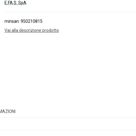
E.FA.S. SpA
minsan: 950210815
Vai alla descrizione prodotto
RMAZIONI