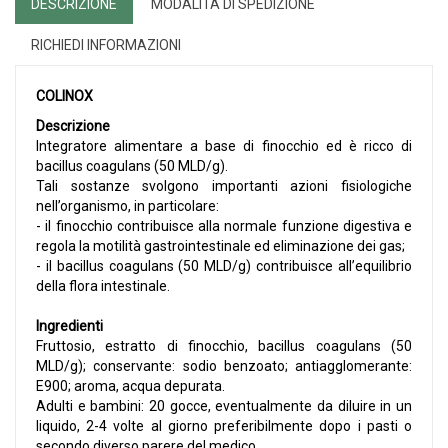
DESCRIZIONE
MODALITÀ DI SPEDIZIONE
RICHIEDI INFORMAZIONI
COLINOX
Descrizione
Integratore alimentare a base di finocchio ed è ricco di
bacillus coagulans (50 MLD/g).
Tali sostanze svolgono importanti azioni fisiologiche
nell’organismo, in particolare:
- il finocchio contribuisce alla normale funzione digestiva e
regola la motilità gastrointestinale ed eliminazione dei gas;
- il bacillus coagulans (50 MLD/g) contribuisce all’equilibrio
della flora intestinale.
Ingredienti
Fruttosio, estratto di finocchio, bacillus coagulans (50
MLD/g); conservante: sodio benzoato; antiagglomerante:
E900; aroma, acqua depurata.
Adulti e bambini: 20 gocce, eventualmente da diluire in un
liquido, 2-4 volte al giorno preferibilmente dopo i pasti o
secondo diverso parere del medico.