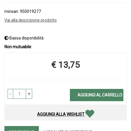
minsan: 950019277
Vai alla descrizione prodotto
Bassa disponibilità
Non mutuabile
€ 13,75
Prezzo
-
+
AGGIUNGI AL CARRELLO
AGGIUNGI ALLA WISHLIST