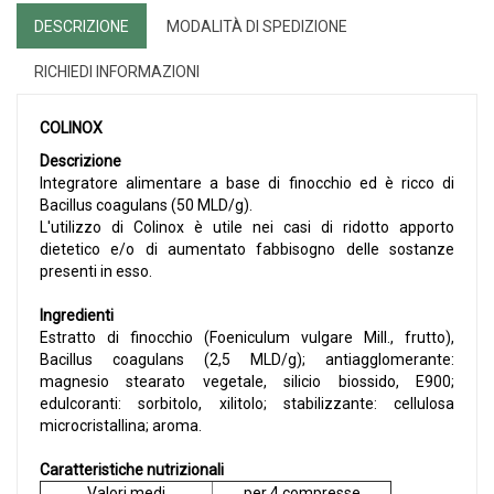
DESCRIZIONE
MODALITÀ DI SPEDIZIONE
RICHIEDI INFORMAZIONI
COLINOX
Descrizione
Integratore alimentare a base di finocchio ed è ricco di
Bacillus coagulans (50 MLD/g).
L'utilizzo di Colinox è utile nei casi di ridotto apporto
dietetico e/o di aumentato fabbisogno delle sostanze
presenti in esso.
Ingredienti
Estratto di finocchio (Foeniculum vulgare Mill., frutto),
Bacillus coagulans (2,5 MLD/g); antiagglomerante:
magnesio stearato vegetale, silicio biossido, E900;
edulcoranti: sorbitolo, xilitolo; stabilizzante: cellulosa
microcristallina; aroma.
Caratteristiche nutrizionali
Valori medi
per 4 compresse