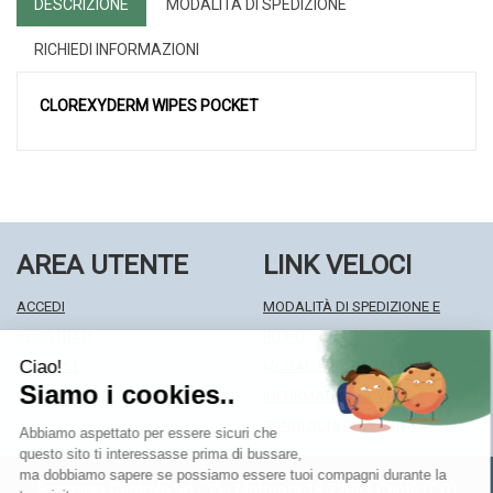
DESCRIZIONE
MODALITÀ DI SPEDIZIONE
RICHIEDI INFORMAZIONI
CLOREXYDERM WIPES POCKET
AREA UTENTE
LINK VELOCI
ACCEDI
MODALITÀ DI SPEDIZIONE E
REGISTRATI
RITIRO
WISHLIST
MODALITÀ DI PAGAMENTO
ISCRIZIONE ALLA NEWSLETTER
INFORMATIVA PRIVACY
CONDIZIONI DI VENDITA
Farmacia Centrale Srl
- Via Matteotti 18 22063 Cantù (CO)