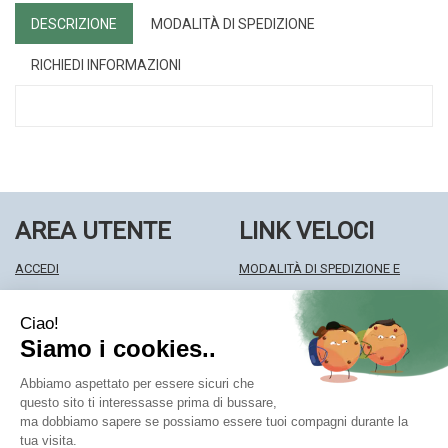
DESCRIZIONE
MODALITÀ DI SPEDIZIONE
RICHIEDI INFORMAZIONI
AREA UTENTE
LINK VELOCI
ACCEDI
MODALITÀ DI SPEDIZIONE E
REGISTRATI
RITIRO
WISHLIST
MODALITÀ DI PAGAMENTO
ISCRIZIONE ALLA NEWSLETTER
INFORMATIVA PRIVACY
CONDIZIONI DI VENDITA
Farmacia Centrale Srl
- Via Matteotti 18 22063 Cantù (CO)