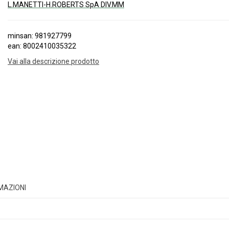
L.MANETTI-H.ROBERTS SpA DIV.MM
minsan: 981927799
ean: 8002410035322
Vai alla descrizione prodotto
RMAZIONI