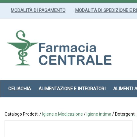
Passa
al
MODALITÀ DI PAGAMENTO
MODALITÀ DI SPEDIZIONE E R
contenuto
principale
Farmacia
Centrale
Srl
CELIACHIA
ALIMENTAZIONE E INTEGRATORI
ALIMENTI 
Catalogo Prodotti /
Igiene e Medicazione
/
Igiene intima
/
Detergenti