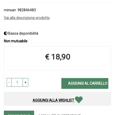
minsan: 982846483
Vai alla descrizione prodotto
Bassa disponibilità
Non mutuabile
€ 18,90
Prezzo
-
+
AGGIUNGI AL CARRELLO
AGGIUNGI ALLA WISHLIST