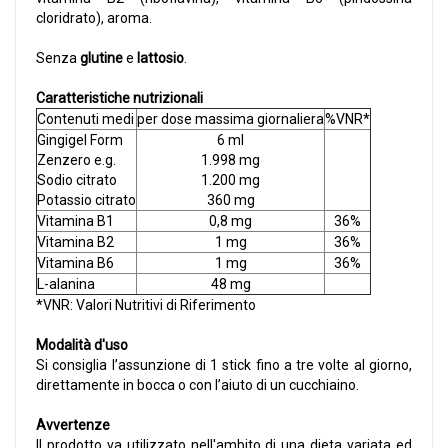
cloridrato), aroma.
Senza
glutine
e
lattosio
.
Caratteristiche nutrizionali
Contenuti medi
per dose massima giornaliera
%VNR*
Gingigel Form
6 ml
Zenzero e.g.
1.998 mg
Sodio citrato
1.200 mg
Potassio citrato
360 mg
Vitamina B1
0,8 mg
36%
Vitamina B2
1 mg
36%
Vitamina B6
1 mg
36%
L-alanina
48 mg
*VNR: Valori Nutritivi di Riferimento
Modalità d'uso
Si consiglia l’assunzione di 1 stick fino a tre volte al giorno,
direttamente in bocca o con l’aiuto di un cucchiaino.
Avvertenze
Il prodotto va utilizzato nell'ambito di una dieta variata ed