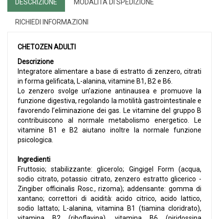
DESCRIZIONE
MODALITÀ DI SPEDIZIONE
RICHIEDI INFORMAZIONI
CHETOZEN ADULTI
Descrizione
Integratore alimentare a base di estratto di zenzero, citrati
in forma gelificata, L-alanina, vitamine B1, B2 e B6.
Lo zenzero svolge un’azione antinausea e promuove la
funzione digestiva, regolando la motilità gastrointestinale e
favorendo l’eliminazione dei gas. Le vitamine del gruppo B
contribuiscono al normale metabolismo energetico. Le
vitamine B1 e B2 aiutano inoltre la normale funzione
psicologica.
Ingredienti
Fruttosio; stabilizzante: glicerolo; Gingigel Form (acqua,
sodio citrato, potassio citrato, zenzero estratto glicerico -
Zingiber officinalis Rosc., rizoma); addensante: gomma di
xantano; correttori di acidità: acido citrico, acido lattico,
sodio lattato; L-alanina, vitamina B1 (tiamina cloridrato),
vitamina B2 (riboflavina), vitamina B6 (piridossina