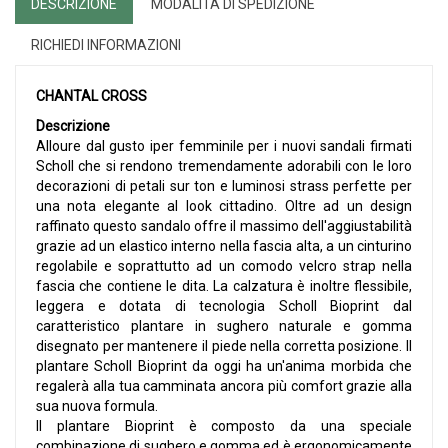
DESCRIZIONE
MODALITÀ DI SPEDIZIONE
RICHIEDI INFORMAZIONI
CHANTAL CROSS
Descrizione
Alloure dal gusto iper femminile per i nuovi sandali firmati
Scholl che si rendono tremendamente adorabili con le loro
decorazioni di petali sur ton e luminosi strass perfette per
una nota elegante al look cittadino. Oltre ad un design
raffinato questo sandalo offre il massimo dell'aggiustabilità
grazie ad un elastico interno nella fascia alta, a un cinturino
regolabile e soprattutto ad un comodo velcro strap nella
fascia che contiene le dita. La calzatura è inoltre flessibile,
leggera e dotata di tecnologia Scholl Bioprint dal
caratteristico plantare in sughero naturale e gomma
disegnato per mantenere il piede nella corretta posizione. Il
plantare Scholl Bioprint da oggi ha un'anima morbida che
regalerà alla tua camminata ancora più comfort grazie alla
sua nuova formula.
Il plantare Bioprint è composto da una speciale
combinazione di sughero e gomma ed è ergonomicamente