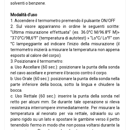
solventi o benzene.
Modalità d'uso
1. Accendere il termometro premendo il pulsante ON/OFF
2. Sul visore appariranno in ordine le seguenti scritte:
"Ultima misurazione effettuata" (es. 36.0°C M/96.8°F M)»
"37.0°C/98,6°F" (temperatura di autotest) » "Lo°C/ Lo°F" con
°C lampeggiante ad indicare l'inizio della misurazione (il
termometro inizierà a misurare la temperatura non appena
esposto al calore del corpo).
3. Posizionare il termometro:
a. Uso Ascellare (60 sec.): posizionare la punta della sonda
nel cavo ascellare e premere il braccio contro il corpo.
b. Uso Orale (60 sec.): posizionare la punta della sonda nella
parte inferiore della bocca, sotto la lingua e chiudere la
bocca.
c. Uso Rettale (60 sec.): inserire la punta della sonda nel
retto per alcuni mm. Se durante tale operazione si rileva
resistenza interrompere immediatamente. Per misurare la
temperatura al neonato per via rettale, sdraiarlo su un
piano rigido su un lato e spostare le gambine verso il petto
tenendolo fermo in modo che non possa voltarsi durante la