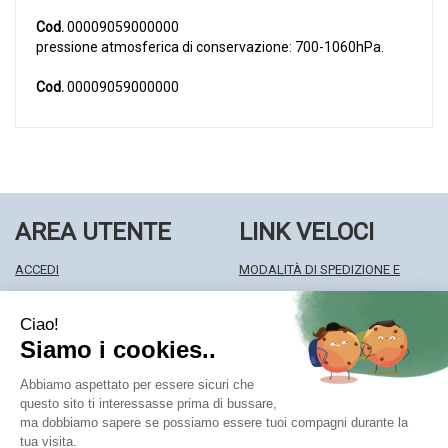
Cod.
00009059000000
pressione atmosferica di conservazione: 700-1060hPa.
Cod.
00009059000000
AREA UTENTE
LINK VELOCI
ACCEDI
MODALITÀ DI SPEDIZIONE E
REGISTRATI
RITIRO
WISHLIST
MODALITÀ DI PAGAMENTO
ISCRIZIONE ALLA NEWSLETTER
INFORMATIVA PRIVACY
CONDIZIONI DI VENDITA
Farmacia Centrale Srl
- Via Matteotti 18 22063 Cantù (CO)