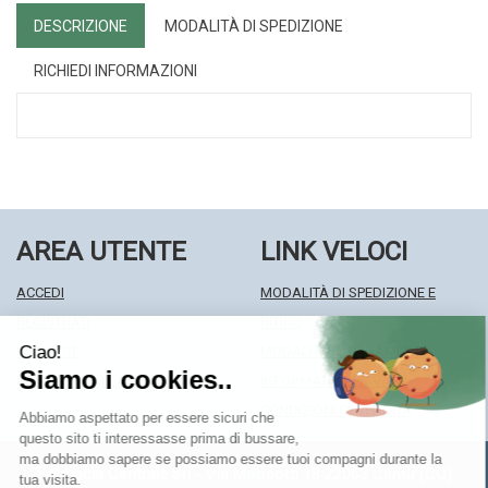
DESCRIZIONE
MODALITÀ DI SPEDIZIONE
RICHIEDI INFORMAZIONI
AREA UTENTE
LINK VELOCI
ACCEDI
MODALITÀ DI SPEDIZIONE E
REGISTRATI
RITIRO
WISHLIST
MODALITÀ DI PAGAMENTO
ISCRIZIONE ALLA NEWSLETTER
INFORMATIVA PRIVACY
CONDIZIONI DI VENDITA
Farmacia Centrale Srl
- Via Matteotti 18 22063 Cantù (CO)