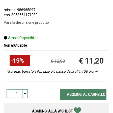
minsan: 986965097
ean: 8058664171989
Vai alla descrizione prodotto
Ampia Disponibilita
Non mutuabile
Sconto
€ 11,20
19%
€ 13,99
del
Prezzo
scontato
*il prezzo barrato è il prezzo più basso degli ultimi 30 giorni
-
+
AGGIUNGI AL CARRELLO
AGGIUNGI ALLA WISHLIST