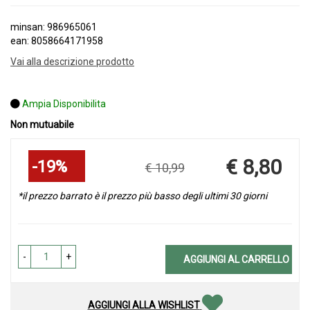
minsan: 986965061
ean: 8058664171958
Vai alla descrizione prodotto
Ampia Disponibilita
Non mutuabile
Sconto
€ 8,80
19%
€ 10,99
del
Prezzo
scontato
*il prezzo barrato è il prezzo più basso degli ultimi 30 giorni
-
+
AGGIUNGI AL CARRELLO
AGGIUNGI ALLA WISHLIST