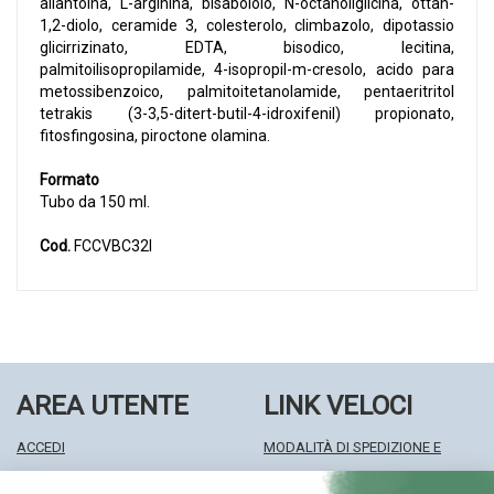
allantoina, L-arginina, bisabololo, N-octanoilglicina, ottan-
1,2-diolo, ceramide 3, colesterolo, climbazolo, dipotassio
glicirrizinato, EDTA, bisodico, lecitina,
palmitoilisopropilamide, 4-isopropil-m-cresolo, acido para
metossibenzoico, palmitoitetanolamide, pentaeritritol
tetrakis (3-3,5-ditert-butil-4-idroxifenil) propionato,
fitosfingosina, piroctone olamina.
Formato
Tubo da 150 ml.
Cod.
FCCVBC32I
AREA UTENTE
LINK VELOCI
ACCEDI
MODALITÀ DI SPEDIZIONE E
REGISTRATI
RITIRO