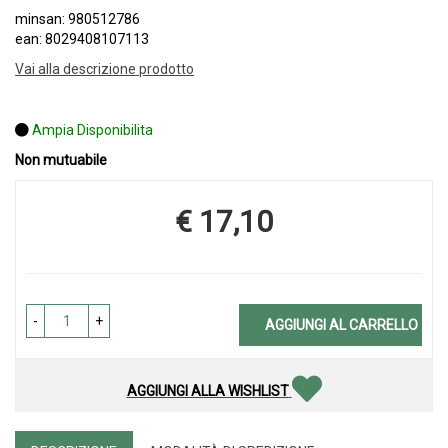
minsan: 980512786
ean: 8029408107113
Vai alla descrizione prodotto
Ampia Disponibilita
Non mutuabile
€ 17,10
Prezzo
-
+
AGGIUNGI AL CARRELLO
AGGIUNGI ALLA WISHLIST