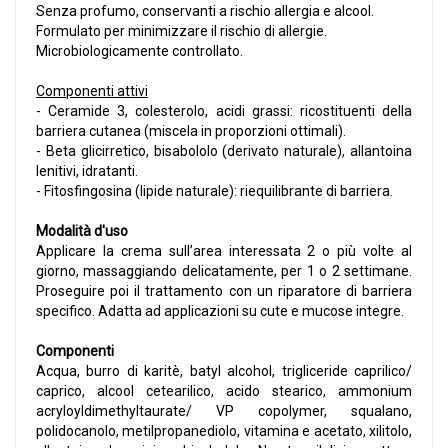
Senza profumo, conservanti a rischio allergia e alcool.
Formulato per minimizzare il rischio di allergie.
Microbiologicamente controllato.
Componenti attivi
- Ceramide 3, colesterolo, acidi grassi: ricostituenti della
barriera cutanea (miscela in proporzioni ottimali).
- Beta glicirretico, bisabololo (derivato naturale), allantoina
lenitivi, idratanti.
- Fitosfingosina (lipide naturale): riequilibrante di barriera.
Modalità d'uso
Applicare la crema sull’area interessata 2 o più volte al
giorno, massaggiando delicatamente, per 1 o 2 settimane.
Proseguire poi il trattamento con un riparatore di barriera
specifico. Adatta ad applicazioni su cute e mucose integre.
Componenti
Acqua, burro di karitè, batyl alcohol, trigliceride caprilico/
caprico, alcool cetearilico, acido stearico, ammonium
acryloyldimethyltaurate/ VP copolymer, squalano,
polidocanolo, metilpropanediolo, vitamina e acetato, xilitolo,